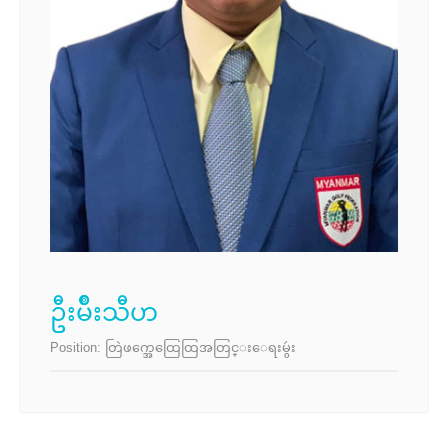
ဦးမ်ဳိးသီဟ
Position:
တြဲဖက္အေထြေထြအတြင္းေရးမွဴး