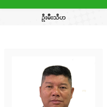
ဦးမ်ဳိးသီဟ
You are here: