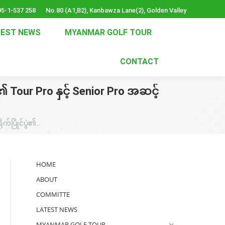
5-1-537 258
No.80 (A1,B2), Kanbawza Lane(2), Golden Valley
TEST NEWS
MYANMAR GOLF TOUR
CONTACT
၏ Tour Pro နှင့် Senior Pro အဆင့်
ုက်ပြိုင်ပွဲ၏…
HOME
ABOUT
COMMITTE
LATEST NEWS
MYANMAR GOLF TOUR