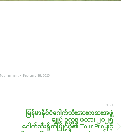
Tournament
February 18, 2025
NEXT
မြန်မာနိုင်ငံဂေါက်သီးအားကစားအဖွဲ့
ချုပ် ဥက္ကဋ္ဌ ဖလား ၂၀၂၅
ဂေါက်သီးရိုက်ပြိုင်ပွဲ၏ Tour Pro နှင့်
Next