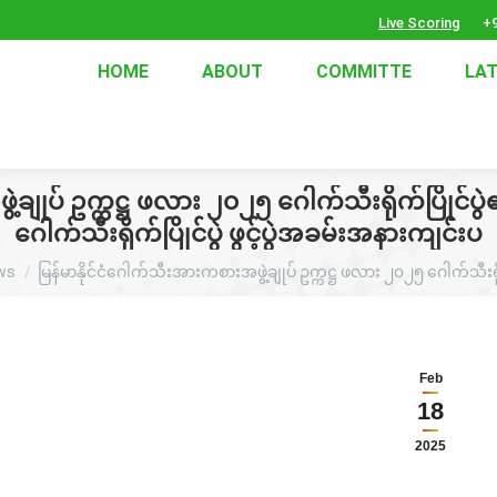
Live Scoring
+9
HOME
ABOUT
COMMITTE
LA
့ချုပ် ဥက္ကဋ္ဌ ဖလား ၂၀၂၅ ဂေါက်သီးရိုက်ပြိုင်ပွဲ
ဂေါက်သီးရိုက်ပြိုင်ပွဲ ဖွင့်ပွဲအခမ်းအနားကျင်းပ
e:
ws
မြန်မာနိုင်ငံဂေါက်သီးအားကစားအဖွဲ့ချုပ် ဥက္ကဋ္ဌ ဖလား ၂၀၂၅ ဂေါက်သီးရိ
Feb
18
2025