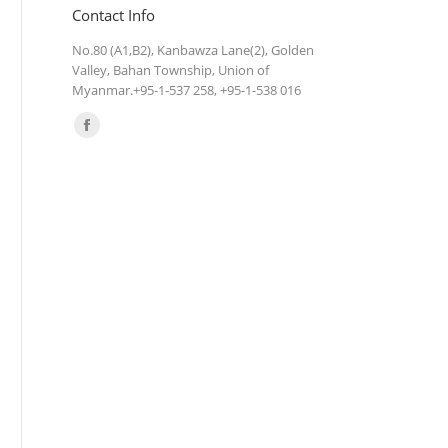
Contact Info
No.80 (A1,B2), Kanbawza Lane(2), Golden
Valley, Bahan Township, Union of
Myanmar.+95-1-537 258, +95-1-538 016
Find us on:
Facebook
page
opens
in
new
window