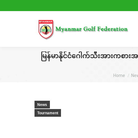
မြန်မာနိုင်ငံဂေါက်သီးအားကစားအဖွဲ
You are her
Home
Ne
News
Tournament