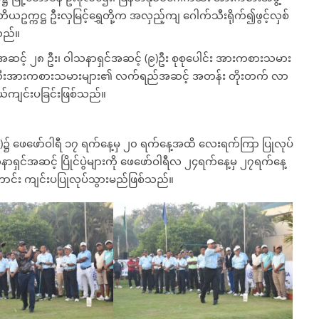
တိယဥက္ကဋ္ဌ ဦးလှမြင့်ရွှေတို့က အလှည့်ကျ ဂေါက်သီးရိုက်၍ဖွင့်လှစ်
ြသည်။
ro အဆင့် ၂၈ ဦး၊ ဝါသနာရှင်အဆင့် (၉)ဦး စုစုပေါင်း အားကစားသမား
ို ဂေါက်သီးအားကစားသမားများ၏ လက်ရည်အဆင့် အတန်း တိုးတက် လာ
်ရွယ်ကျင်းပခြင်းဖြစ်သည်။
ေသော်တာ)၌ ဖေဖော်ဝါရီ ၁၇ ရက်နေ့မှ ၂၀ ရက်နေ့အထိ လေးရက်ကြာ ပြုလုပ်
ာရှင်အဆင့် ပြိုင်ပွဲများကို ဖေဖော်ဝါရီလ ၂၄ရက်နေ့မှ ၂၇ရက်နေ့
င်း ကျင်းပပြုလုပ်သွားမည်ဖြစ်သည်။