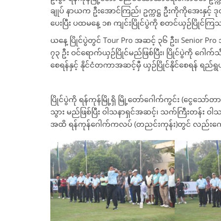
ချုပ် နာယက ဦးအောင်ကြည်၊ ဥက္ကဋ္ဌ ဦးကိုကိုအေးနှင့် ဒု
ပေးပြီး ပထမနေ့ ၁၈ ကျင်းပြိုင်ပွဲကို စတင်ယှဉ်ပြိုင်က
ယနေ့ ပြိုင်ပွဲတွင် Tour Pro အဆင့် ၃၆ ဦး၊ Senior P
၇၃ ဦး ဝင်ရောက်ယှဉ်ပြိုင်မည်ဖြစ်ပြီး၊ ပြိုင်ပွဲက
စေရန်နှင့် နိုင်ငံတကာအဆင့်မှီ ယှဉ်ပြိုင်နိုင်စေရန် ရည
ပြိုင်ပွဲကို ရန်ကုန်မြို့ရှိ မြို့တော်ဂေါက်ကွင်း (ငွ
သွား မည်ဖြစ်ပြီး ဝါသနာရှင်အဆင့်၊ သက်ကြီးတန်း ဝါသန
အထိ ရန်ကုန်ဂေါက်ကလပ် (တညင်းကုန်း)တွင် လည်းကော