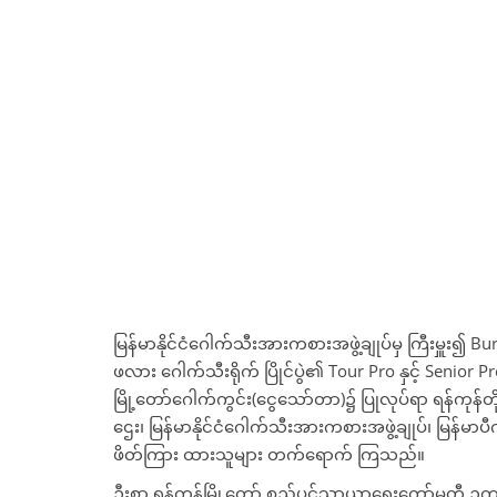
မြန်မာနိုင်ငံဂေါက်သီးအားကစားအဖွဲ့ချုပ်မှ ကြီးမှူး၍ B
ဖလား ဂေါက်သီးရိုက် ပြိုင်ပွဲ၏ Tour Pro နှင့် Senior Pro 
မြို့တော်ဂေါက်ကွင်း(ငွေသော်တာ)၌ ပြုလုပ်ရာ ရန်ကုန်တိ
ဌေး၊ မြန်မာနိုင်ငံဂေါက်သီးအားကစားအဖွဲ့ချုပ်၊ မြန်မာပီဂ
ဖိတ်ကြား ထားသူများ တက်ရောက် ကြသည်။
ဦးစွာ ရန်ကုန်မြို့တော် စည်ပင်သာယာရေးကော်မတီ ဥက္ကဋ္ဌ