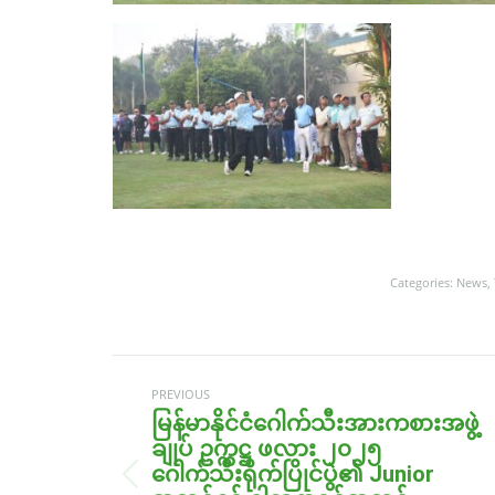
Categories:
News
,
Post
navigation
PREVIOUS
မြန်မာနိုင်ငံဂေါက်သီးအားကစားအဖွဲ့
ချုပ် ဥက္ကဋ္ဌ ဖလား ၂၀၂၅
ဂေါက်သီးရိုက်ပြိုင်ပွဲ၏ Junior
Previous