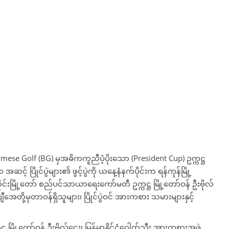
urmese Golf (BG) မှအဓိကကူညီပံ့ပိုးသော (President Cup) ဥက္ကဋ္ဌ
အဆင့် ပြိုင်ပွဲများ၏ ဖွင့်ပွဲကို ယနေ့နံနက်ပိုင်းက ရန်ကုန်မြို့
ုင်းမြို့တော် စည်ပင်သာယာရေးကော်မတီ ဥက္ကဋ္ဌ မြို့တော်ဝန် ဦးဗိုလ်
ျီအေတို့မှတာဝန်ရှိသူများ၊ ပြိုင်ပွဲဝင် အားကစား သမားများနှင့်
 မြို့တော်ဝန် ဦးဗိုလ်ဌေး၊ မြန်မာနိုင်ငံဂေါက်သီး အားကစားအဖွဲ့